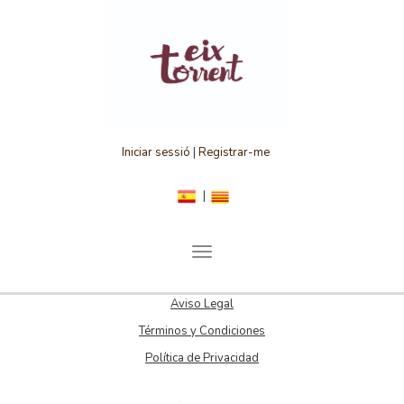
Iniciar sessió
|
Registrar-me
T
o
g
Aviso Legal
g
l
Términos y Condiciones
e
Política de Privacidad
n
a
v