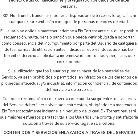
secreto de las comunicaciones y la legislación de datos de carácter
personal.
XIX. No difundir, transmitir o poner a disposición de terceros fotografías ni
cualquier representación o imagen de personas menores de edad.
El Usuario se obliga a mantener indemne a Eix Torrent ante cualquier posible
reclamación, multa, pena o sanción que pueda venir obligada a soportar
como consecuencia del incumplimiento por parte del Usuario de cualquiera
de las normas de utilización antes indicadas, reservándose, además Eix
Torrent el derecho a solicitar la indemnización por daños y perjuicios que
corresponda.
c) La utilización que los Usuarios puedan hacer de los materiales del
Servicio, ya sean prohibidos o permitidos, en infracción de los derechos de
propiedad intelectual y/o industrial, información confidencial, de contenidos
del Servicio o de terceros.
Cualquier reclamación o controversia que pueda surgir entre los Usuarios
del Servicio deberá ser solventada entre éstos, obligándose a mantener a
Eix Torrent totalmente indemne, sin perjuicio de lo cual Eix Torrent realizará
sus mejores esfuerzos para facilitar a los Usuarios una pronta y satisfactoria
solución a través de su servicio legal en Barcelona.
CONTENIDOS Y SERVICIOS ENLAZADOS A TRAVÉS DEL SERVICIO